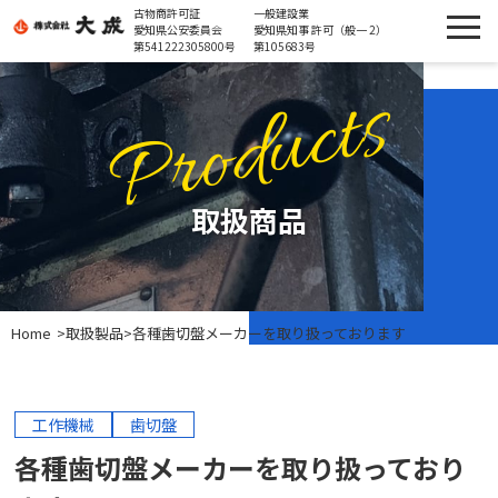
古物商許可証
一般建設業
愛知県公安委員会
愛知県知事 許可（般一 2）
第541222305800号
第105683号
Products
取扱商品
Home
>
取扱製品
>
各種歯切盤メーカーを取り扱っております
工作機械
歯切盤
各種歯切盤メーカーを取り扱っており