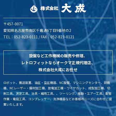
〒457-0071
愛知県名古屋市南区千竈通6丁目9番地の2
TEL：052-823-0111 / FAX：052-823-0121
旋盤など工作機械の販売や修理、
レトロフィットなら
オークマ正規代理店、
株式会社大成にお任せ
ロボット、搬送装置、油圧・空圧機器、NC旋盤、マシニングセンター、研磨
機、NCレーザー・鋼材加工機、放電加工機・ワイヤカット、成型加工機、切
削工具、測定工具、治具・補用工具、、ツーリング、電動・エアー工具、配管
作業・電設工具、コンプレッサー、洗浄機器などお客様のニーズに合わせご提
案いたします。