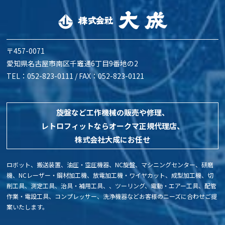
〒457-0071
愛知県名古屋市南区千竈通6丁目9番地の2
TEL：052-823-0111 / FAX：052-823-0121
旋盤など工作機械の販売や修理、
レトロフィットなら
オークマ正規代理店、
株式会社大成にお任せ
ロボット、搬送装置、油圧・空圧機器、NC旋盤、マシニングセンター、研磨
機、NCレーザー・鋼材加工機、放電加工機・ワイヤカット、成型加工機、切
削工具、測定工具、治具・補用工具、、ツーリング、電動・エアー工具、配管
作業・電設工具、コンプレッサー、洗浄機器などお客様のニーズに合わせご提
案いたします。