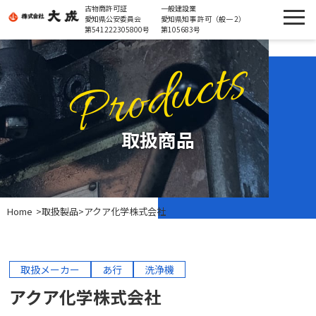
古物商許可証
一般建設業
愛知県公安委員会
愛知県知事 許可（般一 2）
第541222305800号
第105683号
Products
取扱商品
Home
>
取扱製品
>
アクア化学株式会社
取扱メーカー
あ行
洗浄機
アクア化学株式会社