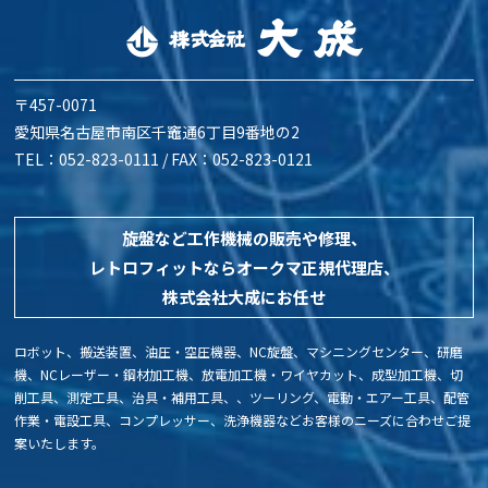
〒457-0071
愛知県名古屋市南区千竈通6丁目9番地の2
TEL：052-823-0111 / FAX：052-823-0121
旋盤など工作機械の販売や修理、
レトロフィットなら
オークマ正規代理店、
株式会社大成にお任せ
ロボット、搬送装置、油圧・空圧機器、NC旋盤、マシニングセンター、研磨
機、NCレーザー・鋼材加工機、放電加工機・ワイヤカット、成型加工機、切
削工具、測定工具、治具・補用工具、、ツーリング、電動・エアー工具、配管
作業・電設工具、コンプレッサー、洗浄機器などお客様のニーズに合わせご提
案いたします。