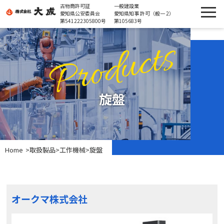
古物商許可証
一般建設業
愛知県公安委員会
愛知県知事 許可（般一 2）
第541222305800号
第105683号
Products
旋盤
Home
>
取扱製品
>
工作機械
>
旋盤
オークマ株式会社