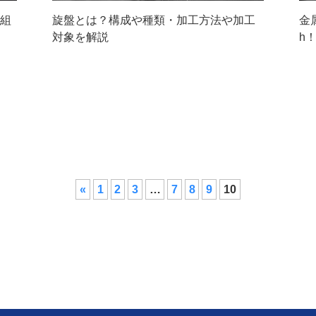
仕組
旋盤とは？構成や種類・加工方法や加工
金
対象を解説
h
«
1
2
3
…
7
8
9
10