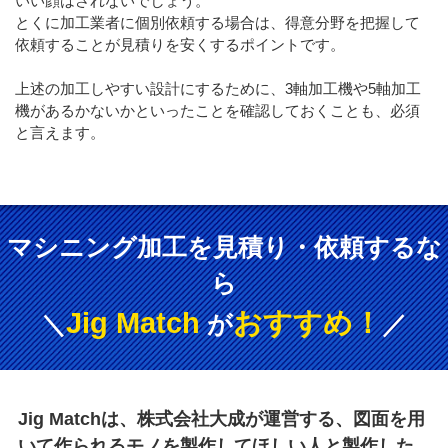
いい顔はされないでしょう。
とくに加工業者に個別依頼する場合は、得意分野を把握して
依頼することが見積りを安くするポイントです。
上述の加工しやすい設計にするために、3軸加工機や5軸加工
機があるかないかといったことを確認しておくことも、必須
と言えます。
マシニング加工を見積り・依頼するな
ら
Jig Match
おすすめ！
＼
が
／
Jig Matchは、株式会社大成が運営する、図面を用
いて作られるモノを製作してほしい人と製作した