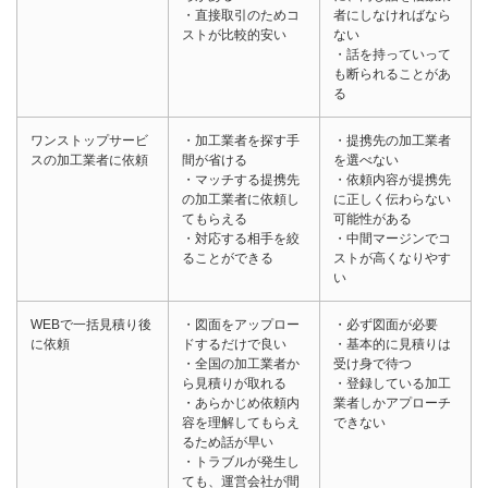
・直接取引のためコ
者にしなければなら
ストが比較的安い
ない
・話を持っていって
も断られることがあ
る
ワンストップサービ
・加工業者を探す手
・提携先の加工業者
スの加工業者に依頼
間が省ける
を選べない
・マッチする提携先
・依頼内容が提携先
の加工業者に依頼し
に正しく伝わらない
てもらえる
可能性がある
・対応する相手を絞
・中間マージンでコ
ることができる
ストが高くなりやす
い
WEBで一括見積り後
・図面をアップロー
・必ず図面が必要
に依頼
ドするだけで良い
・基本的に見積りは
・全国の加工業者か
受け身で待つ
ら見積りが取れる
・登録している加工
・あらかじめ依頼内
業者しかアプローチ
容を理解してもらえ
できない
るため話が早い
・トラブルが発生し
ても、運営会社が間