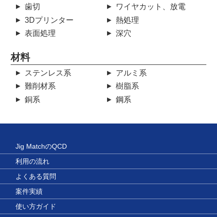
歯切
ワイヤカット、放電
3Dプリンター
熱処理
表面処理
深穴
材料
ステンレス系
アルミ系
難削材系
樹脂系
銅系
鋼系
Jig MatchのQCD
利用の流れ
よくある質問
案件実績
使い方ガイド