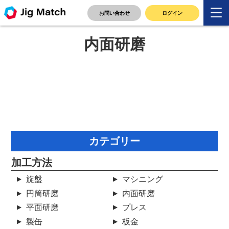
TOP
>
案件実績
>
内面研磨
お問い合わせ
ログイン
内面研磨
カテゴリー
加工方法
旋盤
マシニング
円筒研磨
内面研磨
平面研磨
プレス
製缶
板金