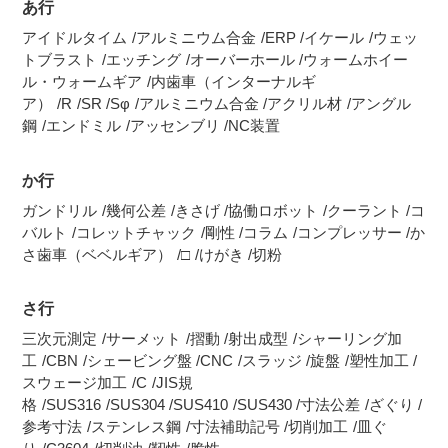
あ行
アイドルタイム
アルミニウム合金
ERP
イケール
ウェッ
トブラスト
エッチング
オーバーホール
ウォームホイー
ル・ウォームギア
内歯車（インターナルギ
ア）
R
SR
Sφ
アルミニウム合金
アクリル材
アングル
鋼
エンドミル
アッセンブリ
NC装置
か行
ガンドリル
幾何公差
きさげ
協働ロボット
クーラント
コ
バルト
コレットチャック
剛性
コラム
コンプレッサー
か
さ歯車（ベベルギア）
□
けがき
切粉
さ行
三次元測定
サーメット
摺動
射出成型
シャーリング加
工
CBN
シェービング盤
CNC
スラッジ
旋盤
塑性加工
スウェージ加工
C
JIS規
格
SUS316
SUS304
SUS410
SUS430
寸法公差
ざぐり
参考寸法
ステンレス鋼
寸法補助記号
切削加工
皿ぐ