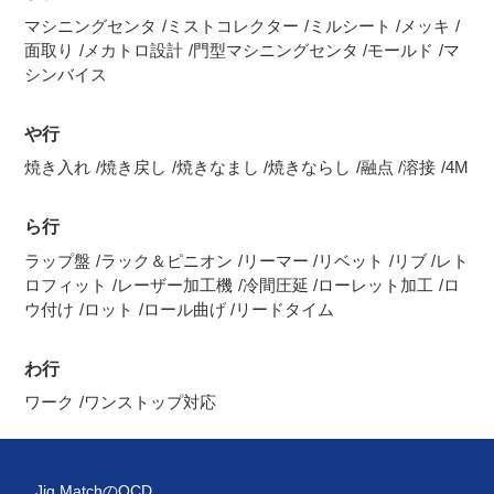
マシニングセンタ
ミストコレクター
ミルシート
メッキ
面取り
メカトロ設計
門型マシニングセンタ
モールド
マ
シンバイス
や行
焼き入れ
焼き戻し
焼きなまし
焼きならし
融点
溶接
4M
ら行
ラップ盤
ラック＆ピニオン
リーマー
リベット
リブ
レト
ロフィット
レーザー加工機
冷間圧延
ローレット加工
ロ
ウ付け
ロット
ロール曲げ
リードタイム
わ行
ワーク
ワンストップ対応
Jig MatchのQCD