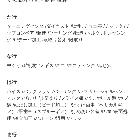
り
C3604
切削油
靭性
脆性
た行
ターニングセンタ
ダイカスト
弾性
チョコ停
チャック
チ
ップコンベア
超硬
ツーリング
転造
トルク
ドレッシン
グ
t
テーパ加工
段取り替え
段取り
な行
中ぐり
難削材
ノギス
ネゴ
ネスティング
ねじ穴
は行
ハイス
バックラッシ
バーリング
バフ
パーシャルベンデ
ィング
びびり
歩留まり
フライス盤
バリ
ボール盤
ホブ
盤
紐だし加工（ビード加工）
はすば歯車（ヘリカルギ
ア）
平歯車（スプルーギア）
はめあい公差
P
Φ
表面処
理
板金加工
バルーン
汎用
バラシ
ま行