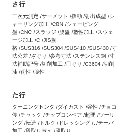
さ行
三次元測定
サーメット
摺動
射出成型
シ
ャーリング加工
CBN
シェービング
盤
CNC
スラッジ
旋盤
塑性加工
スウェ
ージ加工
C
JIS規
格
SUS316
SUS304
SUS410
SUS430
寸
法公差
ざぐり
参考寸法
ステンレス鋼
寸
法補助記号
切削加工
皿ぐり
C3604
切削
油
靭性
脆性
た行
ターニングセンタ
ダイカスト
弾性
チョコ
停
チャック
チップコンベア
超硬
ツーリ
ング
転造
トルク
ドレッシング
t
テーパ
加工
段取り替え
段取り