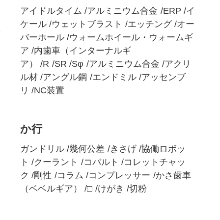
アイドルタイム
アルミニウム合金
ERP
イ
ケール
ウェットブラスト
エッチング
オー
バーホール
ウォームホイール・ウォームギ
ア
内歯車（インターナルギ
ア）
R
SR
Sφ
アルミニウム合金
アクリ
ル材
アングル鋼
エンドミル
アッセンブ
リ
NC装置
か行
ガンドリル
幾何公差
きさげ
協働ロボッ
ト
クーラント
コバルト
コレットチャッ
ク
剛性
コラム
コンプレッサー
かさ歯車
（ベベルギア）
□
けがき
切粉