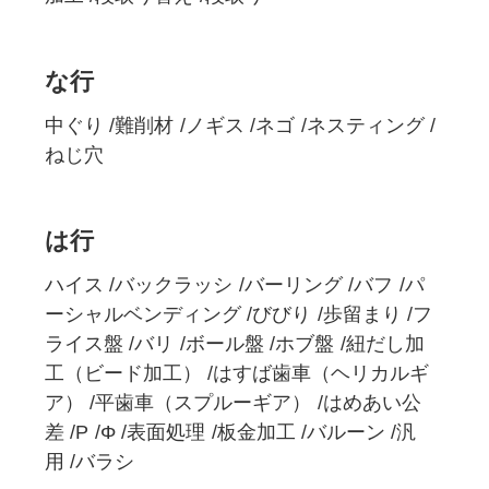
な行
中ぐり
難削材
ノギス
ネゴ
ネスティング
ねじ穴
は行
ハイス
バックラッシ
バーリング
バフ
パ
ーシャルベンディング
びびり
歩留まり
フ
ライス盤
バリ
ボール盤
ホブ盤
紐だし加
工（ビード加工）
はすば歯車（ヘリカルギ
ア）
平歯車（スプルーギア）
はめあい公
差
P
Φ
表面処理
板金加工
バルーン
汎
用
バラシ