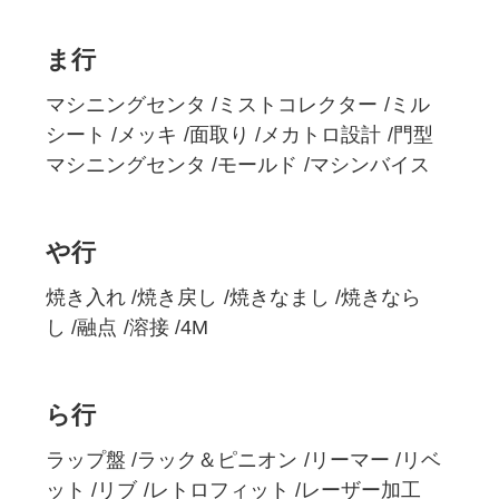
ま行
マシニングセンタ
ミストコレクター
ミル
シート
メッキ
面取り
メカトロ設計
門型
マシニングセンタ
モールド
マシンバイス
や行
焼き入れ
焼き戻し
焼きなまし
焼きなら
し
融点
溶接
4M
ら行
ラップ盤
ラック＆ピニオン
リーマー
リベ
ット
リブ
レトロフィット
レーザー加工