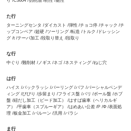
り
C3604
切削油
靭性
脆性
た行
ターニングセンタ
ダイカスト
弾性
チョコ停
チャック
チ
ップコンベア
超硬
ツーリング
転造
トルク
ドレッシン
グ
t
テーパ加工
段取り替え
段取り
な行
中ぐり
難削材
ノギス
ネゴ
ネスティング
ねじ穴
は行
ハイス
バックラッシ
バーリング
バフ
パーシャルベンデ
ィング
びびり
歩留まり
フライス盤
バリ
ボール盤
ホブ
盤
紐だし加工（ビード加工）
はすば歯車（ヘリカルギ
ア）
平歯車（スプルーギア）
はめあい公差
P
Φ
表面処
理
板金加工
バルーン
汎用
バラシ
ま行