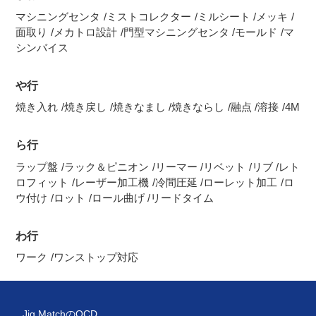
マシニングセンタ
ミストコレクター
ミルシート
メッキ
面取り
メカトロ設計
門型マシニングセンタ
モールド
マ
シンバイス
や行
焼き入れ
焼き戻し
焼きなまし
焼きならし
融点
溶接
4M
ら行
ラップ盤
ラック＆ピニオン
リーマー
リベット
リブ
レト
ロフィット
レーザー加工機
冷間圧延
ローレット加工
ロ
ウ付け
ロット
ロール曲げ
リードタイム
わ行
ワーク
ワンストップ対応
Jig MatchのQCD