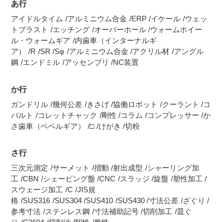
あ行
アイドルタイム
アルミニウム合金
ERP
イケール
ウェッ
トブラスト
エッチング
オーバーホール
ウォームホイー
ル・ウォームギア
内歯車（インターナルギ
ア）
R
SR
Sφ
アルミニウム合金
アクリル材
アングル
鋼
エンドミル
アッセンブリ
NC装置
か行
ガンドリル
幾何公差
きさげ
協働ロボット
クーラント
コ
バルト
コレットチャック
剛性
コラム
コンプレッサー
か
さ歯車（ベベルギア）
□
けがき
切粉
さ行
三次元測定
サーメット
摺動
射出成型
シャーリング加
工
CBN
シェービング盤
CNC
スラッジ
旋盤
塑性加工
スウェージ加工
C
JIS規
格
SUS316
SUS304
SUS410
SUS430
寸法公差
ざぐり
参考寸法
ステンレス鋼
寸法補助記号
切削加工
皿ぐ