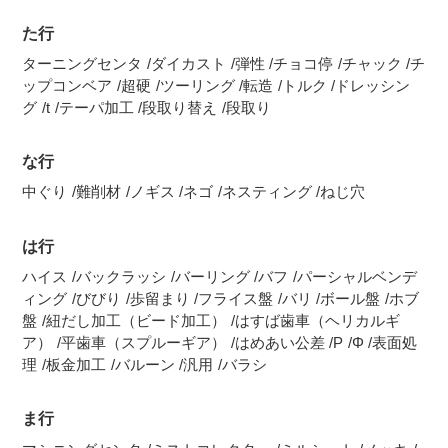
た行
ターニングセンタ
ダイカスト
弾性
チョコ停
チャック
チ
ップコンベア
超硬
ツーリング
転造
トルク
ドレッシン
グ
t
テーパ加工
段取り替え
段取り
な行
中ぐり
難削材
ノギス
ネゴ
ネスティング
ねじ穴
は行
ハイス
バックラッシ
バーリング
バフ
パーシャルベンデ
ィング
びびり
歩留まり
フライス盤
バリ
ボール盤
ホブ
盤
紐だし加工（ビード加工）
はすば歯車（ヘリカルギ
ア）
平歯車（スプルーギア）
はめあい公差
P
Φ
表面処
理
板金加工
バルーン
汎用
バラシ
ま行