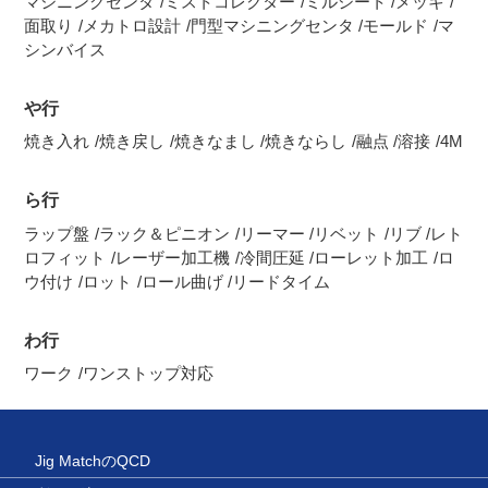
マシニングセンタ
ミストコレクター
ミルシート
メッキ
面取り
メカトロ設計
門型マシニングセンタ
モールド
マ
シンバイス
や行
焼き入れ
焼き戻し
焼きなまし
焼きならし
融点
溶接
4M
ら行
ラップ盤
ラック＆ピニオン
リーマー
リベット
リブ
レト
ロフィット
レーザー加工機
冷間圧延
ローレット加工
ロ
ウ付け
ロット
ロール曲げ
リードタイム
わ行
ワーク
ワンストップ対応
Jig MatchのQCD