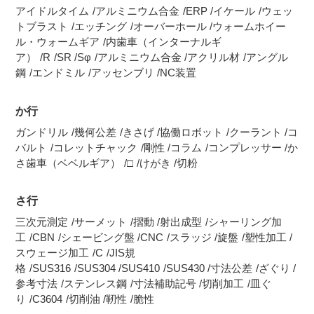
アイドルタイム
アルミニウム合金
ERP
イケール
ウェッ
トブラスト
エッチング
オーバーホール
ウォームホイー
ル・ウォームギア
内歯車（インターナルギ
ア）
R
SR
Sφ
アルミニウム合金
アクリル材
アングル
鋼
エンドミル
アッセンブリ
NC装置
か行
ガンドリル
幾何公差
きさげ
協働ロボット
クーラント
コ
バルト
コレットチャック
剛性
コラム
コンプレッサー
か
さ歯車（ベベルギア）
□
けがき
切粉
さ行
三次元測定
サーメット
摺動
射出成型
シャーリング加
工
CBN
シェービング盤
CNC
スラッジ
旋盤
塑性加工
スウェージ加工
C
JIS規
格
SUS316
SUS304
SUS410
SUS430
寸法公差
ざぐり
参考寸法
ステンレス鋼
寸法補助記号
切削加工
皿ぐ
り
C3604
切削油
靭性
脆性