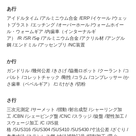
あ行
アイドルタイム
アルミニウム合金
ERP
イケール
ウェッ
トブラスト
エッチング
オーバーホール
ウォームホイー
ル・ウォームギア
内歯車（インターナルギ
ア）
R
SR
Sφ
アルミニウム合金
アクリル材
アングル
鋼
エンドミル
アッセンブリ
NC装置
か行
ガンドリル
幾何公差
きさげ
協働ロボット
クーラント
コ
バルト
コレットチャック
剛性
コラム
コンプレッサー
か
さ歯車（ベベルギア）
□
けがき
切粉
さ行
三次元測定
サーメット
摺動
射出成型
シャーリング加
工
CBN
シェービング盤
CNC
スラッジ
旋盤
塑性加工
スウェージ加工
C
JIS規
格
SUS316
SUS304
SUS410
SUS430
寸法公差
ざぐり