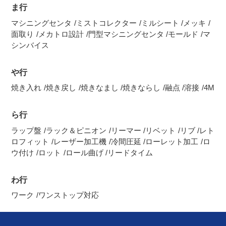
ま行
マシニングセンタ
ミストコレクター
ミルシート
メッキ
面取り
メカトロ設計
門型マシニングセンタ
モールド
マ
シンバイス
や行
焼き入れ
焼き戻し
焼きなまし
焼きならし
融点
溶接
4M
ら行
ラップ盤
ラック＆ピニオン
リーマー
リベット
リブ
レト
ロフィット
レーザー加工機
冷間圧延
ローレット加工
ロ
ウ付け
ロット
ロール曲げ
リードタイム
わ行
ワーク
ワンストップ対応