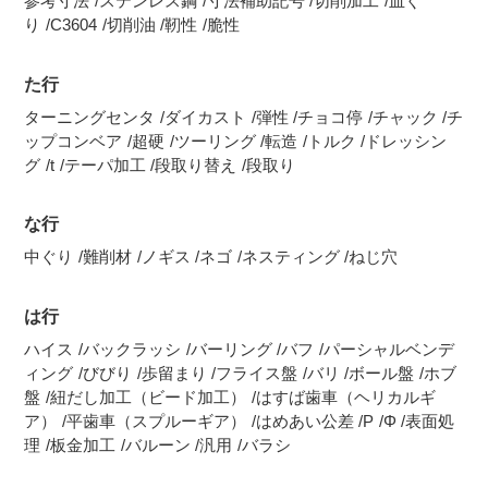
参考寸法
ステンレス鋼
寸法補助記号
切削加工
皿ぐ
り
C3604
切削油
靭性
脆性
た行
ターニングセンタ
ダイカスト
弾性
チョコ停
チャック
チ
ップコンベア
超硬
ツーリング
転造
トルク
ドレッシン
グ
t
テーパ加工
段取り替え
段取り
な行
中ぐり
難削材
ノギス
ネゴ
ネスティング
ねじ穴
は行
ハイス
バックラッシ
バーリング
バフ
パーシャルベンデ
ィング
びびり
歩留まり
フライス盤
バリ
ボール盤
ホブ
盤
紐だし加工（ビード加工）
はすば歯車（ヘリカルギ
ア）
平歯車（スプルーギア）
はめあい公差
P
Φ
表面処
理
板金加工
バルーン
汎用
バラシ